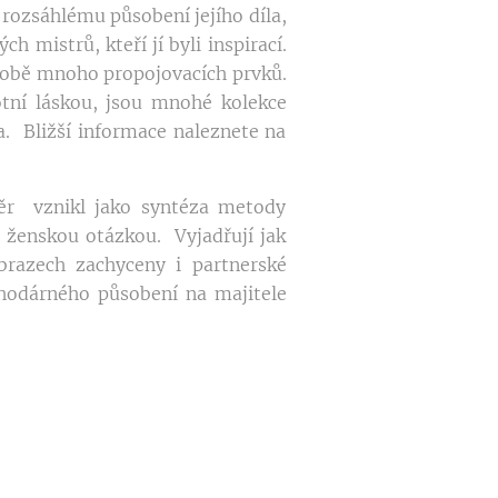
rozsáhlému působení jejího díla,
h mistrů, kteří jí byli inspirací.
 sobě mnoho propojovacích prvků.
otní láskou, jsou mnohé kolekce
a. Bližší informace naleznete na
r vznikl jako syntéza metody
 ženskou otázkou. Vyjadřují jak
brazech zachyceny i partnerské
ahodárného působení na majitele