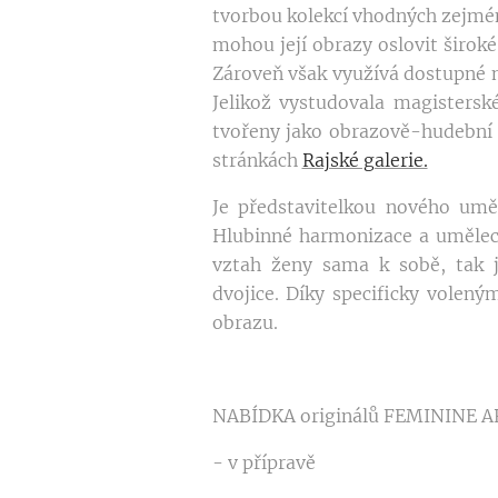
tvorbou kolekcí vhodných zejmén
mohou její obrazy oslovit široké 
Zároveň však využívá dostupné m
Jelikož vystudovala magistersk
tvořeny jako obrazově-hudební p
stránkách
Rajské galerie.
Je představitelkou nového u
Hlubinné harmonizace a uměleck
vztah ženy sama k sobě, tak j
dvojice. Díky specificky volen
obrazu.
NABÍDKA originálů FEMININE A
- v přípravě