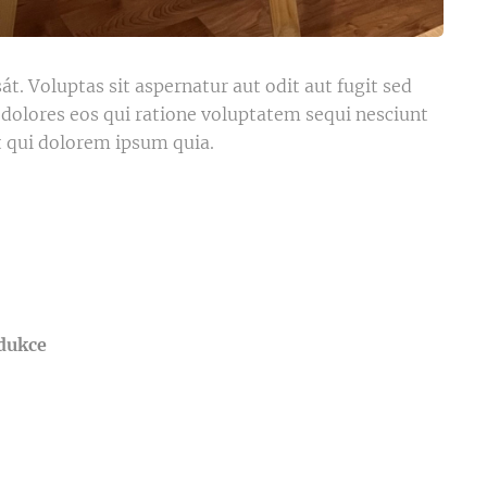
át. Voluptas sit aspernatur aut odit aut fugit sed
dolores eos qui ratione voluptatem sequi nesciunt
 qui dolorem ipsum quia.
dukce