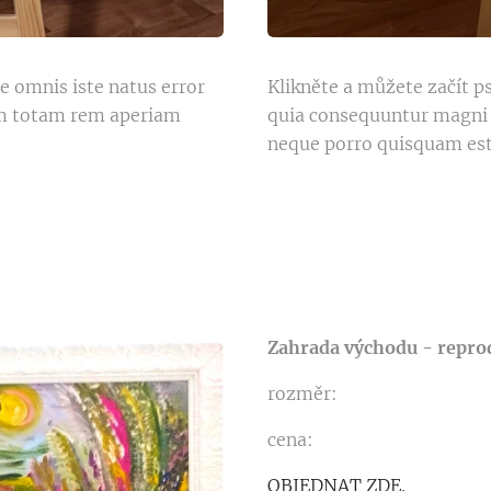
de omnis iste natus error
Klikněte a můžete začít ps
um totam rem aperiam
quia consequuntur magni 
neque porro quisquam est
Zahrada východu - repro
rozměr:
cena:
OBJEDNAT ZDE.