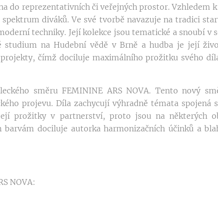
a do reprezentativních či veřejných prostor. Vzhledem k 
spektrum diváků. Ve své tvorbě navazuje na tradici starýc
oderní techniky. Její kolekce jsou tematické a snoubí v
é studium na Hudební vědě v Brně a hudba je její živ
rojekty, čímž dociluje maximálního prožitku svého díl
měleckého směru FEMININE ARS NOVA. Tento nový smě
ého projevu. Díla zachycují výhradně témata spojená s
ejí prožitky v partnerství, proto jsou na některých o
ým barvám dociluje autorka harmonizačních účinků a bl
RS NOVA: